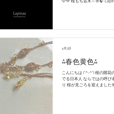
🩷💚 桜もち並木～🌸🍃 L
(笑) さて今回は４月の誕生
ヒマーチャルプラデッシュ州
💎 軽いグインデル的成長癖
水晶クラスターです✨ 極め
い虹を内包しています🌈 
が 成長して閉じ込められた
インクォーツ＊ クローライ
4月3日
います♪ リモナイトコーテ
ラーの部分も✨ マニハール
⁂春色黄色⁂
た、美しい輝きのクラスター
った証✳︎ 結晶面の複雑さが
こんにちは (*^-^*) 桜の
チックで綺麗˚✧₊⁎⁺˳✧༚ 
でる日本人 ならではの呼び
です💎
り 桜が見ごろを迎えました
日ご紹介の ロマネサイトin
ーダーの マクラメペンダント
モザの花のように」 春の陽
をマクラメ編みで ペンダン