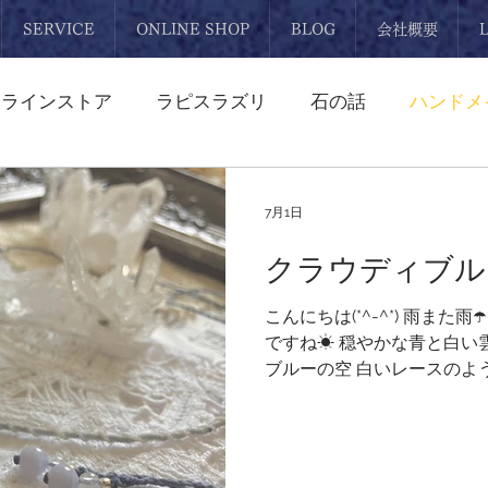
SERVICE
ONLINE SHOP
BLOG
会社概要
ンラインストア
ラピスラズリ
石の話
ハンドメ
スレット
ペンダント
ネックレス
ターコイズ
7月1日
クラウディブル
水晶
ワイヤーアクセサリー
誕生石
オーダーメ
こんにちは(*^-^*) 雨また
ですね☀ 穏やかな青と白い
丸玉
スフィア
ブローチ
母の日
プレゼ
ブルーの空 白いレースのよ
スアゲート（空色縞瑪瑙） 
の雨粒を内包した ような美
して編んだマクラメペンダント
ラウディブルーの超極細 コー