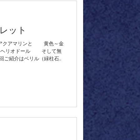
ゅわポーンと 消えてなくなっ
レット
˖✧青いアクアマリンと 黄色～金
/ヘリオドール そして無
今回ご紹介はベリル（緑柱石）
石 を組み合わせたオリジナ
台風が過ぎゆこうとしている 昨
流されていく低く暗い雲 対照
リオ（十字架）の様な ジェッ
✞ 光と影が混在する美しい
ット誕生の空✧˖°