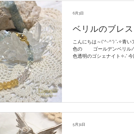
に🙏 ダブル台風はしゅわし
てくれるといいな～🌀
6月3日
ベリルのブレス
こんにちは～(*^-^*) °
色の ゴールデンベリル
色透明のゴシェナイト✧˖° 
グループのなかから３色の宝
ルの ブレスレットです💎 
夕の雨あがり 強い風に押し
的な白く輝く雲と青空 ロザ
ト機が通り過ぎて行きました
空✧˖° ３色ベリルのブレスレ
5月31日