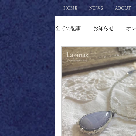
HOME
NEWS
ABOUT
全ての記事
お知らせ
オ
熊本
リメイク
ブレ
マクラメアクセサリー
ピアス
置物
勾玉
スタッフ日記