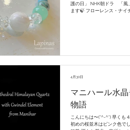
ンボームーンストーン*･
護の日」 NHK朝ドラ 「風
ます🍃 フローレンス・ナイ
し、現代看護の礎と なった
📚 この物語を観ていて、爽
うな、オリジナル ブレスレ
瑞々しく優しい自然のエネル
を閉じこめた ようなブレス
🤍 #クリソプレーズ #ゼオ
シトリン #ターコイズ #
パール
4月30日
マニハール水晶
物語
こんにちは〜(*^-^*) 早く
初めの桜並木はピンク色でし