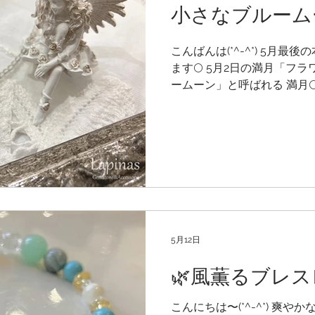
小さなブルーム
こんばんは(*^-^*) 5月
ます🌕 5月2日の満月「フ
ームーン」と呼ばれる 満月
とが できるのは２～３年に
と♪ 「珍しいこと」を意味する表現
Moon （ごくまれに）」 
で さらに今年1番小さく見える
✧˖°°˖✧🌕✧˖°°˖✧🌕✧˖°
増えて きた、小粒の石たち
レスシリーズ✨ アジャスタ
トトップをあわせたり 重ね
紹介のものは 2㎜のラブラ
5月12日
くったネックレス♡ 小さな
🌿風薫るブレス
0.12㎜の極細コードで包み
あわせてみました♪ 夜空に
✳︎ その光を石の中に映した
こんにちは〜(*^-^*) 爽や