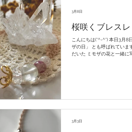
まと息子さま おふたり仲良
しください ました ♬ 部活で鍛えた体格の良い胸元に 存
3月8日
在感ある大きめのトップが 
皆さまで お守りアクセサリ
桜咲くブレスレ
していただき 本当にありが
••✼••┈┈┈┈••✼••┈┈┈
こんにちは(*^-^*) 本日3
ラブラドライト＊ 和名：曹
ザの日」 とも呼ばれています
き） ラブ
だいた ミモザの花と一緒に
🌸 「桜咲く季節に生まれた
トに」 といただいたオーダー
をお伺いしながら 桜の花が
きました🌸 メインは優し
ーツとキラキラカット水晶 
明感のあるプレナイトは瑞々
シリカは花の蕾🌹 ローズ
ピンクベージュの0.35㎜の
入れて編みました🧵 優しい
3月3日
レゼント🎁 きっと喜んでく
✼••┈┈┈┈••✼••┈┈┈┈••✼••