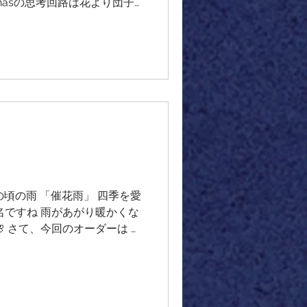
apinasの思考回路は花より団子
石「水晶」の ご紹介♪ インド・
 マニハール産ヒマラヤ水晶
（ねじれ）を 伴うカテドラル
て高い透明感と艶があり、 し
水晶の内部には、別の水晶結晶
、珍しい 鉱物構造 クォーツ
トやアナテースも 内包されて
イングによる ゴールデンヒー
水晶らしさがギュっと 詰まっ
✨ 成長環境の変化が激しか
よくわかる影も 非常にドラマ
開花の頃の雨 「催花雨」 四季を愛
特別な成長の物語が刻まれた水晶
名ですね 雨があがり暖かくな
 さて、今回のオーダーは 先
シトリンで いただきましたオ
✨ お客様のイメージは 「ミ
の光のように美しい シトリン
トに仕立てました✨ 黒い小さ