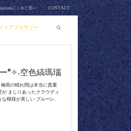
Lapinasにこめた思い
CONTACT
イドアクセサリー
原石
リング
ー°✧˖空色縞瑪瑙
イドアクセサリー
雨☂️ 梅雨の晴れ間は本当に貴重
雲が まじりあったクラウディ
ント
タンブル
うな模様が美しい ブルーレー
のような空 今回は、きらきら
しい模様のルースをチョイス
の ご紹介です♪ 0.12㎜のク
ドで包み編み🧵 その上に白