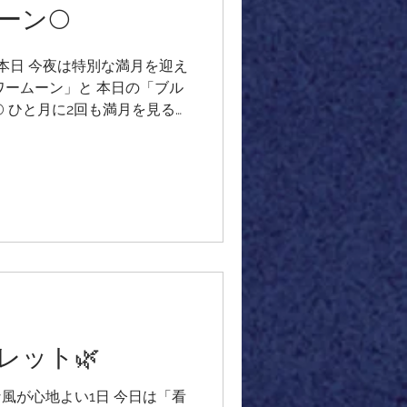
ーン🌕
最後の本日 今夜は特別な満月を迎え
ラワームーン」と 本日の「ブル
 ひと月に2回も満月を見るこ
1回の頻度 でとても珍しいこ
 「Once in a Blue
と結びついた呼称の特別な満月
 「マイクロムーン」 °˖✧🌕
°˖✧🌕 最近オーダーをいただくことが
を繋いだとても 可愛いネック
ーでお好みの長さで ペンダン
付けしても素敵です♪ 今回ご
ドライトのビーズを繋いで つ
レインボームーンストーンを
レット🌿
編みした ペンダントトップを
浮かぶブルームーンの静かな光
ような ラブラドライト& レイ
かな風が心地よい1日 今日は「看