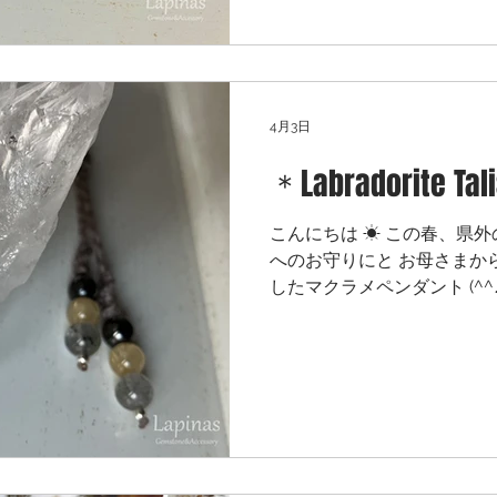
なお花のような ロマネサイト
客様にお喜びいただけて と
だき ありがとうございました
4月3日
＊Labradorite Ta
こんにちは ☀ この春、県
へのお守りにと お母さまか
したマクラメペンダント (^
たのは 宇宙を連想させてく
イ石 マルチカラー・ラブラ
す🌌 シルバーグレーのワッ
編み🧵 背守りのパワースト
ギーを払い 持ち主の魂の成
気払いと 直観力の最強水晶
け・身代わり石の ヘマタイ