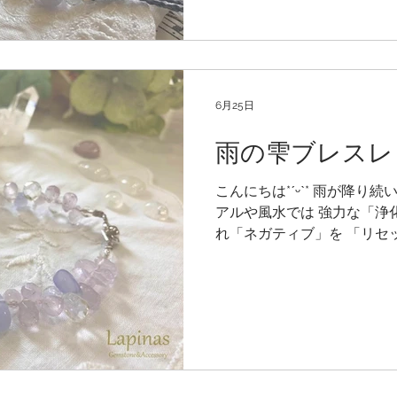
の超極細コードで模様編 み
ンボー ムーンストーンを編
˚⁎⁺˳✧༚ 首紐は0.35㎜の
編んだ上から白い コードを
色が透けて見える色合い が綺
6月25日
んでいった マクラメペンダン
ますように⁺˳✳︎ °˖✧🌕✧˖°°˖✧
雨の雫ブレスレッ
の夕べは、氏神様へ⛩ 半年
（けがれ）を祓い無病息災を
こんにちは*ˊᵕˋ* 雨が降り
のはらえ） 茅の輪をくぐり
アルや風水では 強力な「浄
れ「ネガティブ」を 「リセ
われています✧˖° 今日は雨
をつくっていました*ˊᵕˋ* 
ルーカルセドニーと ところ
やかで優しい小石たち♡ き
雫の形💧 浄化のパワーを宿
きました♪ ガラス窓の雨粒
綺麗です✧˖° どうかどうか