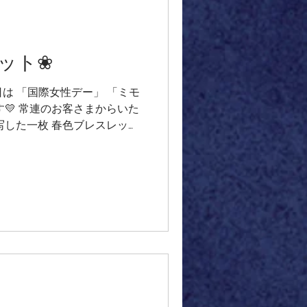
くお揃いで お受け取りにお越
とてもお似合いです✨ ご家族
ーを お迎えくださり、 大切に
ット❀
とうございます💖
┈••✼••┈┈┈┈••✼•• ＊
月8日は 「国際女性デー」 「ミモ
灰長石（そうかいちょうせ
💛 常連のお客さまからいた
写した一枚 春色ブレスレット
大切な友へ お誕生日プレゼン
です ♪ デザインのイメージ
咲くようなブレスレットが で
いローズクォーツ💗 花座のパ
で大切に包み込むように✨ 透
しい葉💚 ピンクトルマリン
オーラは春の光のイメージで✨
 ワックスコードで装飾を少し
思いが込められた お誕生日プ
ださいますね ♪
┈┈┈┈••✼••┈┈┈┈••✼ 芦北町に暮