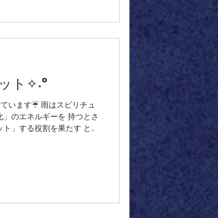
を施して2㎜のちっちゃいレイ
み込んだダブル フレーム
クラウディブルーの 極細コードで
纏わせました＊ うっすらと青
麗です💟 気のむくままに編
ト°˖✧ 素敵なご縁をいただけ
✧˖°°˖✧🌕✧˖°°˖✧🌕 昨日6月晦日
ト✧˖°
の間に溜まった心身の穢れ
祈願 する夏越の祓（なごし
続いています☔ 雨はスピリチュ
、ご神
化」のエネルギーを 持つとさ
ット」する役割を果たす とい
の音を聴きながら ブレスレット
水晶とローズクォーツ・ シーブ
どころにガーデンクォーツ 穏
らきらブリオレットカットの
した 雨の雫ブレスレットがで
がきらきら流れ落ちて とても
適度な恵みの雨となります よう