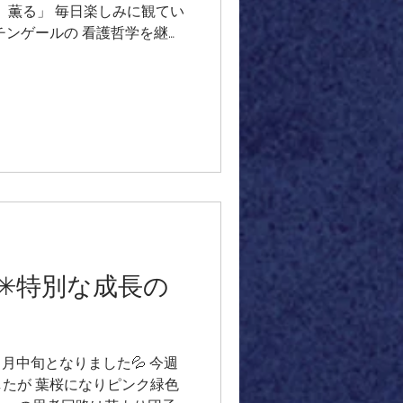
、薫る」 毎日楽しみに観てい
チンゲールの 看護哲学を継承
明治時代の看護師たちの物語
やかな風が 通り過ぎていくよ
ットを作りたくなりました🌿
ギーを 感じる、新緑の季節
レットができあがりました💚
ライト #ジェムシリカ #水晶 #
マザーオブパール マザーオブ
✳︎特別な成長の
も４月中旬となりました💦 今週
たが 葉桜になりピンク緑色