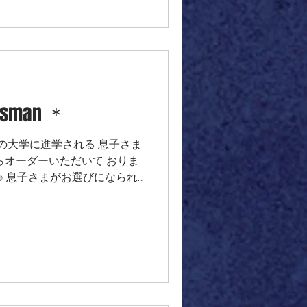
が ほわほわ可愛らしい ⁂ お
っても嬉しいです ご縁をいた
💖
lisman ＊
外の大学に進学される 息子さま
らオーダーいただいて おりま
^♪ 息子さまがお選びになられ
れるような 美しくてカッコイ
ドライトの スクエアルースで
クスコードで シンプルに包み
ーンには ネガティブなエネル
長を促す ラブラドライトと邪
ルチルクォーツ そして魔除
トをお入れしました✨ お母さ