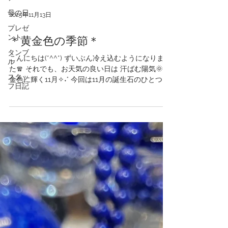
母の日
プレゼ
2025年11月13日
ント
タンブ
＊黄金色の季節＊
ル
こんにちは(*^^*) ずいぶん冷え込むようになりまし
スタッ
フ日記
た🧣 それでも、お天気の良い日は 汗ばむ陽気🌞 黄
金色に輝く11月✧˖° 今回は11月の誕生石のひとつ シ
トリンのご紹介です♪ 黄金色が美しいシトリンの
とびきり透明度が高いスフィア🔮 下から照らして
みると神秘的な エンジェルラダーが浮かびあがり
ます👼 「幸運の石」「太陽の石」 と呼ばれる シト
リン 🌞 【石言葉】 「希望」「繁栄」
「富」「成功」
𓂃◌𓈒𓐍𓂃𓈒𓏸𓂃◌𓈒𓐍𓂃𓈒𓏸𓂃◌𓈒𓐍𓂃𓈒𓏸𓂃◌𓈒𓐍 銀杏の葉が緑
色から黄色に 変わり始めた並木道✨ 大木の根元🌲
光の環の中に新しい枝が 天から祝福を受けるよう
に 光のシャワーを浴びて 輝いていました🌱✧˖° 生
命力と希望と 再生のエネルギーに 満ち溢れている
ようでした💚 そして黄金色に輝くルフィ🔥 ＠熊本