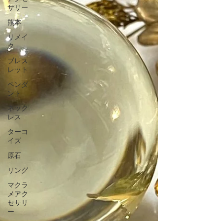
サリー
熊本
リメイ
ク
ブレス
レット
ペンダ
ント
ネック
レス
ターコ
イズ
原石
リング
マクラ
メアク
セサリ
ー