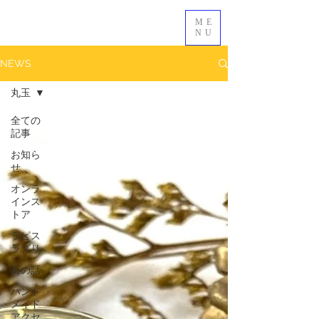
ME
NU
NEWS
丸玉
全ての
記事
お知ら
せ
オンラ
インス
トア
ラピス
ラズリ
石の話
ハンド
メイド
アクセ