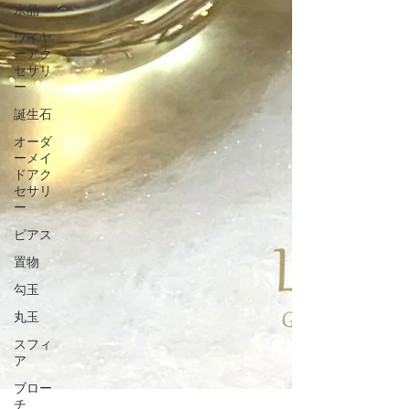
水晶
ワイヤ
ーアク
セサリ
ー
誕生石
オーダ
ーメイ
ドアク
セサリ
ー
ピアス
置物
勾玉
丸玉
スフィ
ア
ブロー
チ