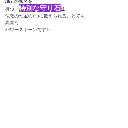
璃
」
の和名を
特別な守り石
持つ、
🔮
仏教の七宝の1つに数えられる、とても
高貴な
パワーストーンです✨