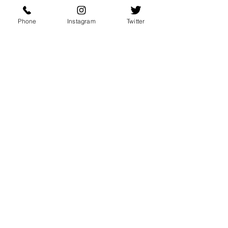
Phone
Instagram
Twitter
今年2023年は、空海生誕1250年 📿
そして東寺創建から1200年の特別な年
🙏
先日、京都の友人から風情溢れる
素敵な写真が届きました♡
満月の夜の東寺🌕✨
石の話
熊本
ラピスラズリ