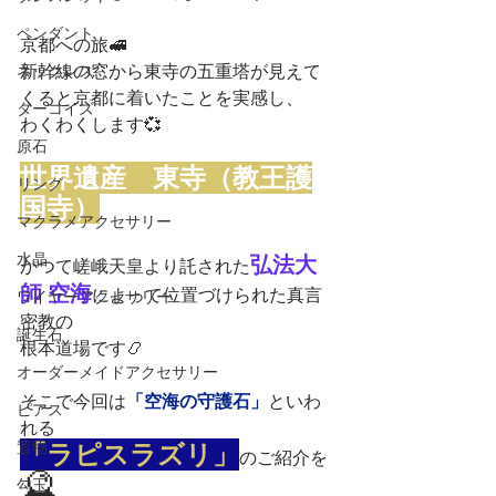
ペンダント
京都への旅🚅
新幹線の窓から東寺の五重塔が見えて
ネックレス
くると京都に着いたことを実感し、
ターコイズ
わくわくします💞
原石
世界遺産　東寺（教王護
リング
国寺）
マクラメアクセサリー
水晶
弘法大
かつて嵯峨天皇より託された
師 空海
によって位置づけられた真言
ワイヤーアクセサリー
密教の
誕生石
根本道場です📿
オーダーメイドアクセサリー
そこで今回は
「空海の守護石」
といわ
ピアス
れる
置物
「ラピスラズリ」
のご紹介を
🔮
勾玉