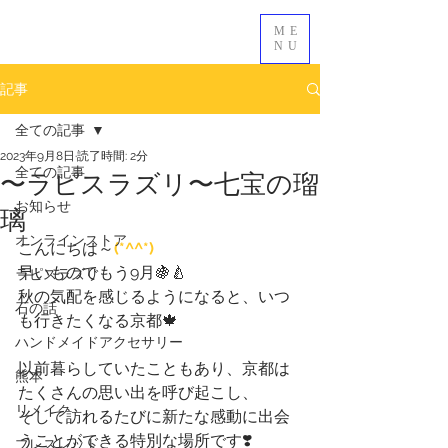
ME
NU
記事
全ての記事
2023年9月8日
読了時間: 2分
〜ラピスラズリ〜七宝の瑠
全ての記事
お知らせ
璃
オンラインストア
こんにちは～
(*^^*)
早いものでもう9月🍇🍐
ラピスラズリ
秋の気配を感じるようになると、いつ
石の話
も行きたくなる京都🍁
ハンドメイドアクセサリー
以前暮らしていたこともあり、京都は
熊本
たくさんの思い出を呼び起こし、
リメイク
そして訪れるたびに新たな感動に出会
うことができる特別な場所です❣️
ブレスレット