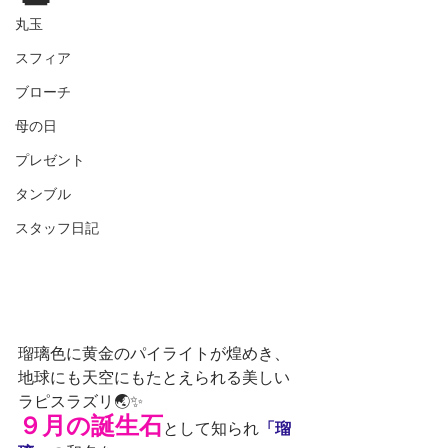
丸玉
スフィア
ブローチ
母の日
プレゼント
タンブル
スタッフ日記
瑠璃色に黄金のパイライトが煌めき、
地球にも天空にもたとえられる美しい
ラピスラズリ🌏✨
９月の誕生石
として知られ
「瑠