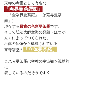
東寺の寺宝として有名な
「両界曼荼羅図」
（「金剛界曼荼羅」「胎蔵界曼荼
羅」）
現存する
最古の色彩曼荼羅
です。
そして弘法大師空海の発願（ほつが
ん）によってつくられた、
21体の仏像から構成されている
「立体曼荼羅」
東寺講堂の
これら曼荼羅は密教の宇宙観を視覚的
に
表しているのだそうです📿