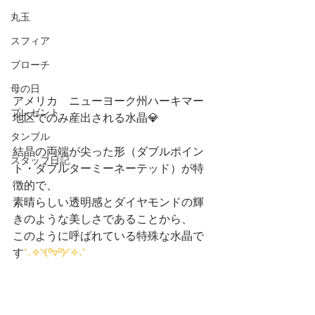
丸玉
スフィア
ブローチ
母の日
アメリカ　ニューヨーク州ハーキマー
プレゼント
地区でのみ産出される水晶💎
タンブル
結晶の両端が尖った形（ダブルポイン
スタッフ日記
ト・ダブルターミーネーテッド）が特
徴的で、
素晴らしい透明感とダイヤモンドの輝
きのような美しさであることから、
このように呼ばれている特殊な水晶で
す
°˖✧◝(⁰▿⁰)◜✧˖°