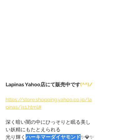
Lapinas Yahoo店にて販売中です
(^^)/
https://store.shopping.yahoo.co.jp/la
pinas/js1.html#
深く暗い闇の中にひっそりと眠る美し
い妖精にもたとえられる
光り輝く
ハーキマーダイヤモンド
✨💎✨