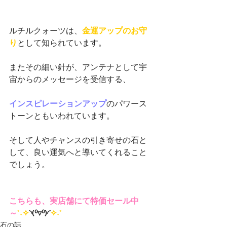
ルチルクォーツは、
金運アップのお守
り
として知られています。
またその細い針が、アンテナとして宇
宙からのメッセージを受信する、
インスピレーションアップ
のパワース
トーンともいわれています。
そして人やチャンスの引き寄せの石と
して、良い運気へと導いてくれること
でしょう。
こちらも、実店舗にて特価セール中
～
°˖✧
◝(⁰▿⁰)◜
✧˖°
石の話