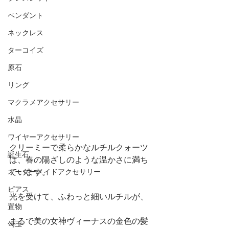
ペンダント
ネックレス
ターコイズ
原石
リング
マクラメアクセサリー
水晶
ワイヤーアクセサリー
クリーミーで柔らかなルチルクォーツ
誕生石
は、春の陽ざしのような温かさに満ち
ています。
オーダーメイドアクセサリー
ピアス
光を受けて、ふわっと細いルチルが、
置物
まるで美の女神ヴィーナスの金色の髪
勾玉