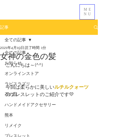
ME
NU
記事
全ての記事
2021年4月19日
読了時間: 1分
女神の金色の髪
全ての記事
お知らせ
こんにちは～(^^)
オンラインストア
ラピスラズリ
今回は柔らかに美しい
ルチルクォーツ
のブレスレットのご紹介です💛
石の話
ハンドメイドアクセサリー
熊本
リメイク
ブレスレット