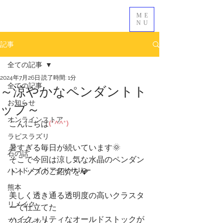
ME
NU
記事
全ての記事
2024年7月26日
読了時間: 1分
～涼やかなペンダントト
全ての記事
お知らせ
ップ～
オンラインストア
こんにちは
(*^^*)
ラピスラズリ
暑すぎる毎日が続いています🌞
石の話
そこで今回は涼し気な水晶のペンダン
ハンドメイドアクセサリー
トトップのご紹介を💎
熊本
美しく透き通る透明度の高いクラスタ
リメイク
ーで仕立てた
ハイクォリティなオールドストックが
ブレスレット