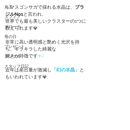
トマスゴンサガで採れる水晶は、
ブラ
丸玉
ジルNo1
と言われ、
スフィア
世界でも最も美しいクラスターの1つに
ブローチ
数えられます💎
母の日
非常に高い透明感と艶めく光沢を持
プレゼント
ち、キラキラした綺麗な
輝きが特徴です
✧˖°
タンブル
スタッフ日記
近年は産出量が激減し
「幻の水晶」
と
もいわれています💎