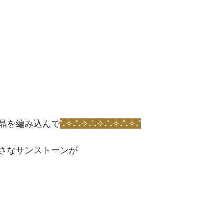
晶を編み込んで
°˖✧˖°˖✧˖°˖✧˖°˖✧˖°˖✧˖°
さなサンストーンが