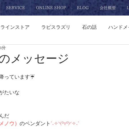
SERVICE
ONLINE SHOP
BLOG
会社概要
ンラインストア
ラピスラズリ
石の話
ハンドメ
1分
スレット
ペンダント
ネックレス
ターコイズ
のメッセージ
水晶
ワイヤーアクセサリー
誕生石
オーダーメ
降っています☔
がたいな
丸玉
スフィア
ブローチ
母の日
プレゼ
んだ
メノウ）
のペンダント
°˖✧◝(⁰▿⁰)◜✧˖°