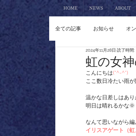
HOME
NEWS
ABOUT
全ての記事
お知らせ
オ
2024年11月28日
読了時間: 
熊本
リメイク
ブレ
虹の女神
こんにちは
(*^-^*)
マクラメアクセサリー
ここ数日冷たい雨が
温かな日差しはあり
ピアス
置物
勾玉
明日は晴れるかな🌞
なんて思いながら編
スタッフ日記
イリスアゲート（虹