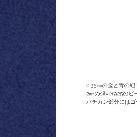
0.35㎜の金と青の
2㎜のsilver92
バチカン部分にはゴ