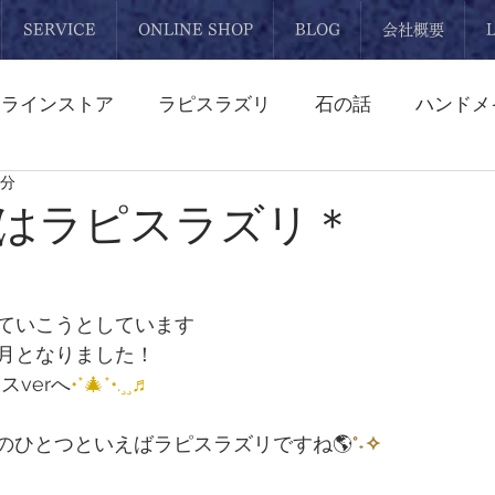
SERVICE
ONLINE SHOP
BLOG
会社概要
ンラインストア
ラピスラズリ
石の話
ハンドメ
1分
スレット
ペンダント
ネックレス
ターコイズ
はラピスラズリ＊
水晶
ワイヤーアクセサリー
誕生石
オーダーメ
ていこうとしています
月となりました！
丸玉
スフィア
ブローチ
母の日
プレゼ
スverへ
•*🎄*•.¸¸♬︎
石のひとつといえばラピスラズリですね🌎
°˖✧