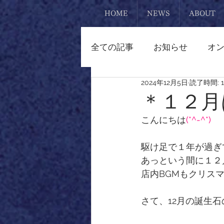
HOME
NEWS
ABOUT
全ての記事
お知らせ
オ
2024年12月5日
読了時間: 
熊本
リメイク
ブレ
＊１２月
こんにちは
(*^-^*)
マクラメアクセサリー
駆け足で１年が過ぎ
あっという間に１２
ピアス
置物
勾玉
店内BGMもクリスマ
さて、12月の誕生
スタッフ日記