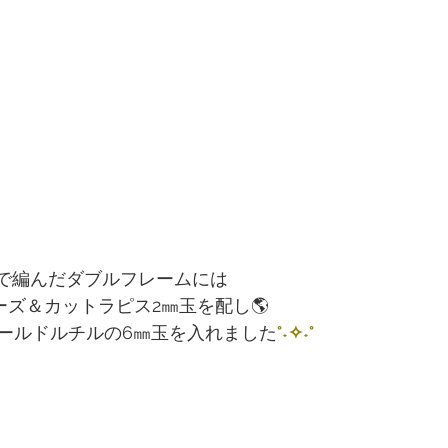
紐で編んだダブルフレームには
5のビーズ＆カットラピス2㎜玉を配し🌎
ールドルチルの6㎜玉を入れました
°˖✧˖°