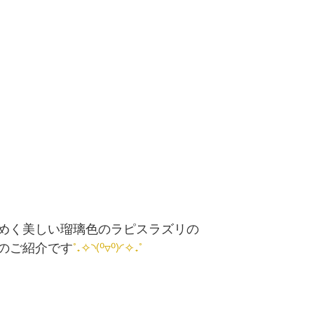
めく美しい瑠璃色のラピスラズリの
のご紹介です
°˖✧◝(⁰▿⁰)◜✧˖°